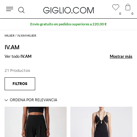
0
0
Buscar
Envío gratuito en pedidos superiores a 220,00 €
MUJER
IV.AM MUJER
IV.AM
Ver todo
IV.AM
Mostrar más
Mostrar más
21 Productos