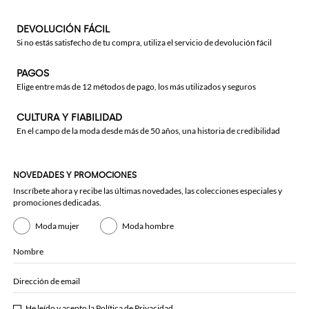
DEVOLUCIÓN FÁCIL
Si no estás satisfecho de tu compra, utiliza el servicio de devolución fácil
PAGOS
Elige entre más de 12 métodos de pago, los más utilizados y seguros
CULTURA Y FIABILIDAD
En el campo de la moda desde más de 50 años, una historia de credibilidad
NOVEDADES Y PROMOCIONES
Inscríbete ahora y recibe las últimas novedades, las colecciones especiales y
promociones dedicadas.
Moda mujer
Moda hombre
Nombre
Dirección de email
He leído y acepto la
Política de Privacidad