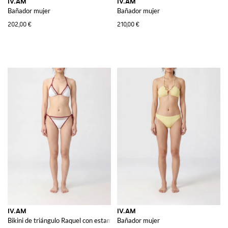
IV.AM
IV.AM
Bañador mujer
Bañador mujer
202,00 €
210,00 €
IV.AM
IV.AM
Bikini de triángulo Raquel con estampado de rayas y cierre de lazo
Bañador mujer