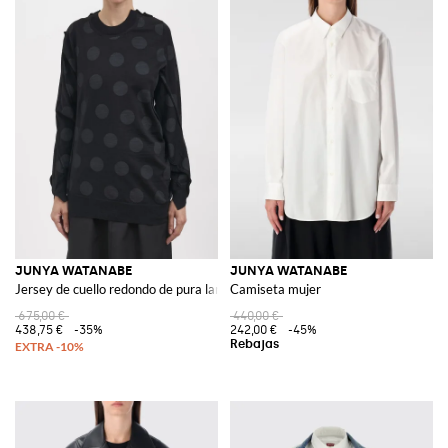
JUNYA WATANABE
JUNYA WATANABE
Jersey de cuello redondo de pura lana con lunares con bajo asimétrico
Camiseta mujer
675,00 €
440,00 €
438,75 €
-35%
242,00 €
-45%