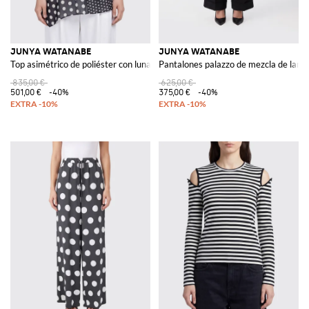
JUNYA WATANABE
JUNYA WATANABE
Top asimétrico de poliéster con lunares e inserciones de encaje de
Pantalones palazzo de mezcla de lana
835,00 €
625,00 €
501,00 €
-40%
375,00 €
-40%