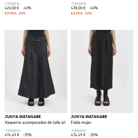
710,00 €
730,00 €
426,00 €
-40%
438,00 €
-40%
JUNYA WATANABE
JUNYA WATANABE
Vaqueros acampanados de talle alto en denim de algodón
Falda mujer
730,00 €
730,00 €
474,49 €
-35%
474,49 €
-35%