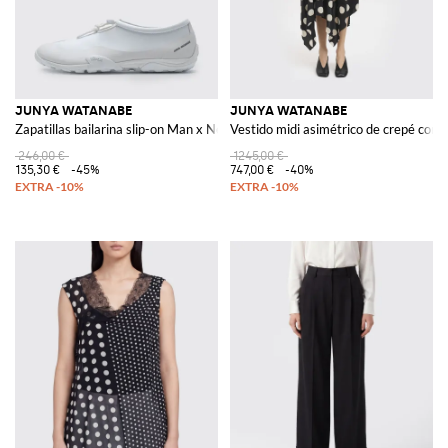
JUNYA WATANABE
JUNYA WATANABE
Zapatillas bailarina slip-on Man x New Balance de piel sintética
Vestido midi asimétrico de crepé con l
246,00 €
1245,00 €
135,30 €
-45%
747,00 €
-40%