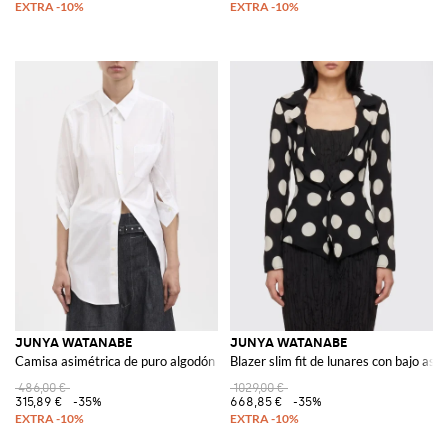
JUNYA WATANABE
JUNYA WATANABE
Camisa asimétrica de puro algodón con cuello de pico y bolsillos
Blazer slim fit de lunares con bajo as
486,00 €
1029,00 €
315,89 €
-35%
668,85 €
-35%