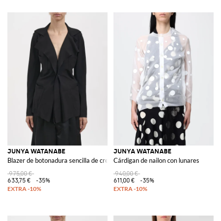
JUNYA WATANABE
JUNYA WATANABE
Blazer de botonadura sencilla de crepé de con aplique de volantes
Cárdigan de nailon con lunares
975,00 €
940,00 €
633,75 €
-35%
611,00 €
-35%