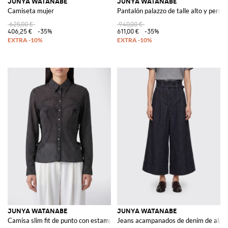
JUNYA WATANABE
JUNYA WATANABE
Camiseta mujer
Pantalón palazzo de talle alto y perne
625,00 €
940,00 €
406,25 €
-35%
611,00 €
-35%
JUNYA WATANABE
JUNYA WATANABE
Camisa slim fit de punto con estampado de lunares de
Jeans acampanados de denim de algo