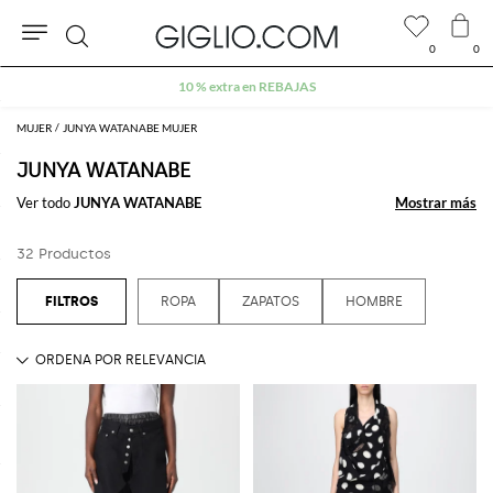
0
0
Buscar
10 % extra en REBAJAS
MUJER
JUNYA WATANABE MUJER
JUNYA WATANABE
Ver todo
JUNYA WATANABE
Mostrar más
Mostrar más
32 Productos
ROPA
ZAPATOS
HOMBRE