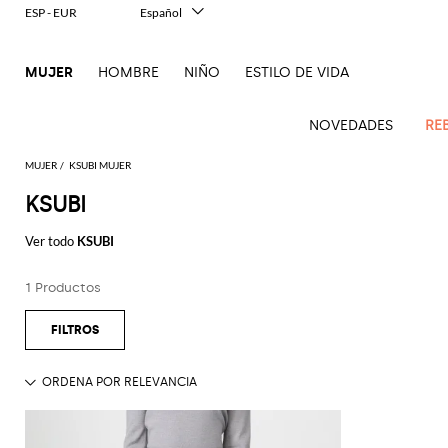
ESP - EUR
Español
Italiano
English
MUJER
HOMBRE
NIÑO
ESTILO DE VIDA
Français
Deutsch
中文
NOVEDADES
RE
日本語
한국어
MUJER
KSUBI MUJER
Русский
KSUBI
Novedades
Ve
Ve
Ve
Ve
Ve
Ve
Ve
Ve
Ve
Ve
Ve
Todo
Mujer
todo
Ver todo
KSUBI
Ve
todo
todo
Toda
todo
todo
Todos
todo
todo
Todos
todo
todo
Todos
todo
todo
el
Abrigos
Alberta
Roger
todo
ropa
bolsos
zapatos
accesorios
Outlet
Alexander
Acne
Balenciaga
Courrèges
Balenciaga
A.P.C.
Alexander
Adidas
Balenciaga
Borsalino
Giorgio
JW
imprescindibles
Ferretti
Vivier
1 Productos
Acne
McQueen
Studios
Americanas
Bandoleras
Manoletinas
McQueen
Accesorio
Accesorios
Gucci
Armani
Anderson
Mono
Guantes
Balmain
Diesel
Bottega
Coperni
Amina
Burberry
Elisabetta
Ese
Elisabetta
Etro
Studios
y blazers
pelo
pieza
Balenciaga
Adidas
Bolsos
Veneta
Zapatos
Balenciaga
Muaddi
Franchi
Bolsos
JW
Manolo
Jacquemus
Gafas
toque
Franchi
Burberry
Elisabetta
Diesel
Etro
Pinko
Alaïa
Camisas
de
de
Bufandas
Anderson
Blahnik
Pantalones
de
animalier
Balmain
Calvin
Franchi
Burberry
Bottega
Aquazzura
Emporio
Ropa
Giambattista
Etro
JW
Ferragamo
Twinset
hombro
salón
sol
Brunello
Klein
Camisetas
Veneta
Calcetines
Armani
Jacquemus
Max
Valli
Pantalones
Elegancia
Bottega
Ganni
Chloè
Anderson
Autry
Zapatos
Fendi
Saint
Cucinelli
Bolsos
Alpargata
Mara
cortos
Joyas
en dos
Veneta
Elisabetta
Moda
Ferragamo
Cartera
Jacquemus
Jil
S
JW
Fendi
MM6
Birkenstock
Laurent
de
piezas
Max
Coperni
Franchi
baño
Mocasines
Sander
Roger
Max
Pantalones
Portacosméticos
Brunello
Anderson
Maison
Gianvito
Cinturónes
Marc
mano
Mara
Ferragamo
Golden
Stella
Vivier
Mara
vaqueros
Iconos
Bolsos
Courrèges
Cucinelli
Golden
Chaquetas
Margiela
Sandalias
Rossi
Jacobs
Khaite
Sombreros
MM6
Goose
Fular
McCartney
Bolsos
en
Saint
Gucci
Goose
y
planas
Saint
The
Tops