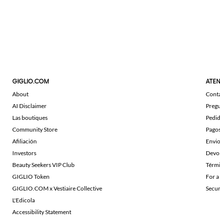
GIGLIO.COM
ATEN
About
Cont
AI Disclaimer
Pregu
Las boutiques
Pedi
Community Store
Pago
Afiliación
Envi
Investors
Devo
Beauty Seekers VIP Club
Térmi
GIGLIO Token
For a
GIGLIO.COM x Vestiaire Collective
Secu
L'Edicola
Accessibility Statement