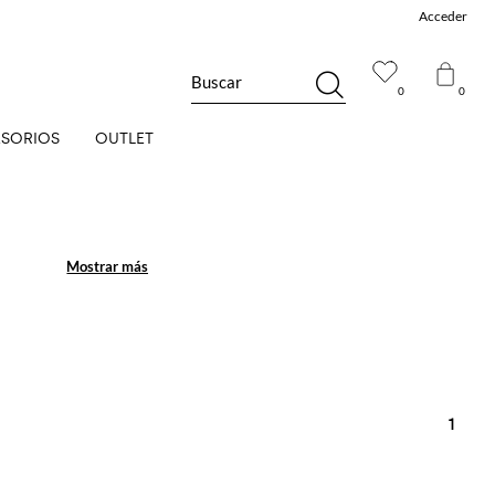
Acceder
Buscar
0
0
SORIOS
OUTLET
Mostrar más
Mostrar más
1