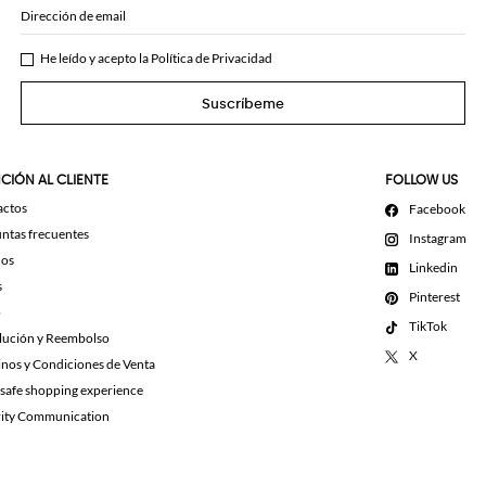
Dirección de email
He leído y acepto la
Política de Privacidad
Suscríbeme
CIÓN AL CLIENTE
FOLLOW US
actos
Facebook
ntas frecuentes
Instagram
dos
Linkedin
s
Pinterest
o
TikTok
lución y Reembolso
X
nos y Condiciones de Venta
 safe shopping experience
rity Communication