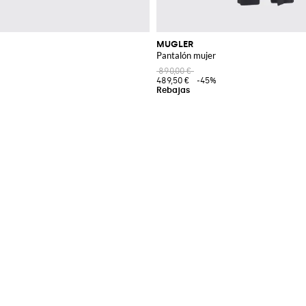
MUGLER
Pantalón mujer
890,00 €
489,50 €
-45%