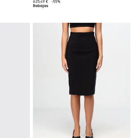
625,49 €
-55%