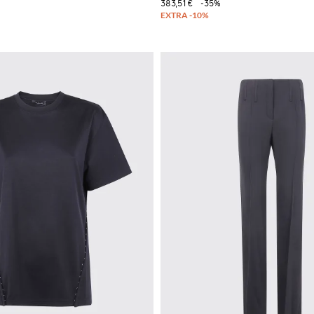
383,51 €
-35%