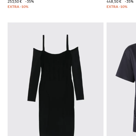
253,50 €
-35%
448,50 €
-35%