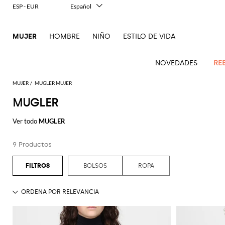
ESP - EUR
Español
Italiano
English
MUJER
HOMBRE
NIÑO
ESTILO DE VIDA
Français
Deutsch
中文
NOVEDADES
RE
日本語
한국어
MUJER
MUGLER MUJER
Русский
MUGLER
Novedades
Ve
Ve
Ve
Ve
Ve
Ve
Ve
Ve
Ve
Ve
Ve
Todo
Mujer
todo
Ver todo
MUGLER
Ve
todo
todo
Toda
todo
todo
Todos
todo
todo
Todos
todo
todo
Todos
todo
todo
el
Abrigos
Alberta
Roger
todo
ropa
bolsos
zapatos
accesorios
Outlet
Alexander
Acne
Balenciaga
Courrèges
Balenciaga
A.P.C.
Alexander
Adidas
Balenciaga
Borsalino
Giorgio
JW
imprescindibles
Ferretti
Vivier
9 Productos
Acne
McQueen
Studios
Americanas
Bandoleras
Manoletinas
McQueen
Accesorio
Accesorios
Gucci
Armani
Anderson
Mono
Guantes
Balmain
Diesel
Bottega
Coperni
Amina
Burberry
Elisabetta
Ese
Elisabetta
Etro
Studios
y blazers
pelo
pieza
Balenciaga
Adidas
Bolsos
Veneta
Zapatos
Balenciaga
Muaddi
Franchi
Bolsos
JW
Manolo
Jacquemus
Gafas
toque
Franchi
Burberry
Elisabetta
Diesel
Etro
Pinko
BOLSOS
ROPA
Alaïa
Camisas
de
de
Bufandas
Anderson
Blahnik
Pantalones
de
animalier
Balmain
Calvin
Franchi
Burberry
Bottega
Aquazzura
Emporio
Ropa
Giambattista
Etro
JW
Ferragamo
Twinset
hombro
salón
sol
Brunello
Klein
Camisetas
Veneta
Calcetines
Armani
Jacquemus
Max
Valli
Pantalones
Elegancia
Bottega
Ganni
Chloè
Anderson
Autry
Zapatos
Fendi
Saint
Cucinelli
Bolsos
Alpargata
Mara
cortos
Joyas
en dos
Veneta
Elisabetta
Moda
Ferragamo
Cartera
Jacquemus
Jil
S
JW
Fendi
MM6
Birkenstock
Laurent
de
piezas
Max
Coperni
Franchi
baño
Mocasines
Sander
Roger
Max
Pantalones
Portacosméticos
Brunello
Anderson
Maison
Gianvito
Cinturónes
Marc
mano
Mara
Ferragamo
Golden
Stella
Vivier
Mara
vaqueros
Iconos
Bolsos
Courrèges
Cucinelli
Golden
Chaquetas
Margiela
Sandalias
Rossi
Jacobs
Khaite
Sombreros
MM6
Goose
Fular
McCartney
Bolsos
en
Saint
Gucci
Goose
y
planas
Saint
The
Tops