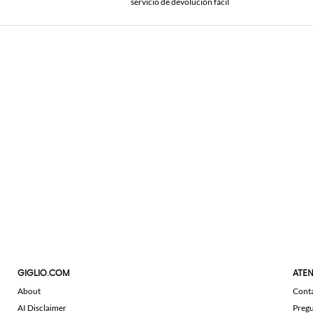
servicio de devolución fácil
GIGLIO.COM
ATEN
About
Cont
AI Disclaimer
Pregu