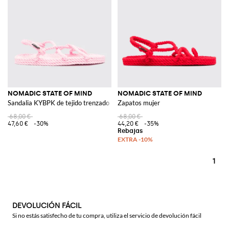
NOMADIC STATE OF MIND
NOMADIC STATE OF MIND
Sandalia KYBPK de tejido trenzado
Zapatos mujer
68,00 €
68,00 €
47,60 €
-30%
44,20 €
-35%
1
DEVOLUCIÓN FÁCIL
Si no estás satisfecho de tu compra, utiliza el servicio de devolución fácil