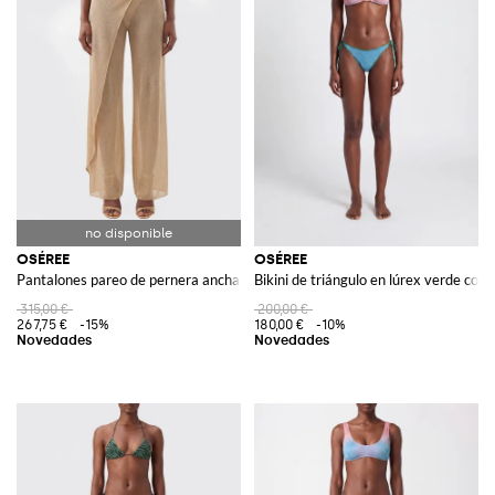
OSÉREE
OSÉREE
Pantalones pareo de pernera ancha en jersey de lúrex con estampado de lu
Bikini de triángulo en lúrex verde co
315,00 €
200,00 €
267,75 €
-15%
180,00 €
-10%