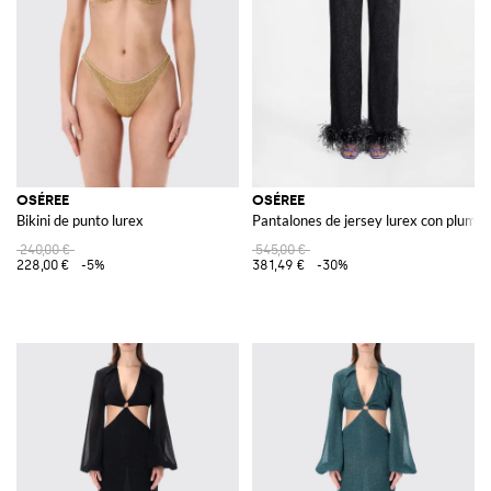
OSÉREE
OSÉREE
Bikini de punto lurex
Pantalones de jersey lurex con plumas
240,00 €
545,00 €
228,00 €
-5%
381,49 €
-30%