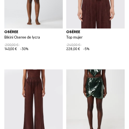
OSÉREE
OSÉREE
Bikini Oseree de lycra
Top mujer
200,00 €
240,00 €
140,00 €
-30%
228,00 €
-5%