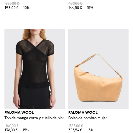
220,00 €
170,00 €
198,00 €
-10%
144,50 €
-15%
PALOMA WOOL
PALOMA WOOL
Top de manga corta y cuello de pico en mezcla de algodón
Bolso de hombro mujer
160,00 €
383,00 €
136,00 €
-15%
325,54 €
-15%