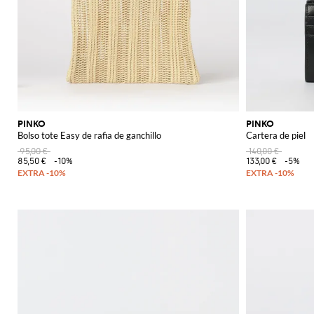
PINKO
PINKO
Bolso tote Easy de rafia de ganchillo
Cartera de piel
95,00 €
140,00 €
85,50 €
-10%
133,00 €
-5%