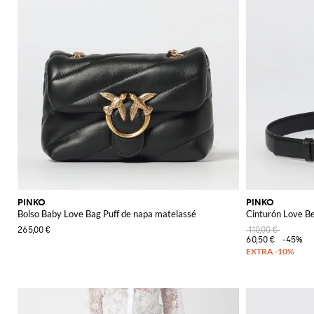
PINKO
PINKO
Bolso Baby Love Bag Puff de napa matelassé
Cinturón Love Be
265,00 €
110,00 €
60,50 €
-45%