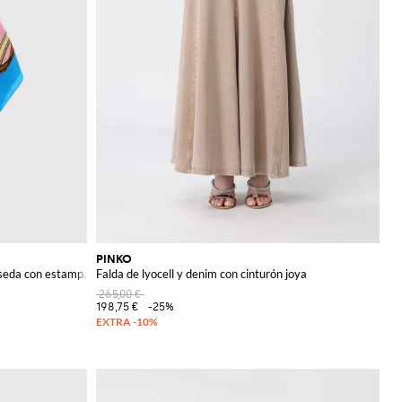
PINKO
seda con estampado multicolor
Falda de lyocell y denim con cinturón joya
265,00 €
198,75 €
-25%