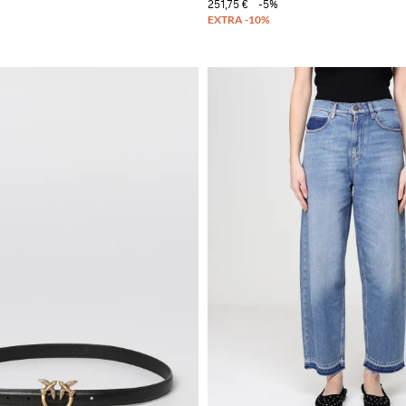
251,75 €
-5%