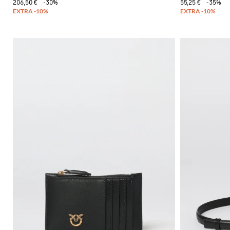
206,50 €
-30%
55,25 €
-35%