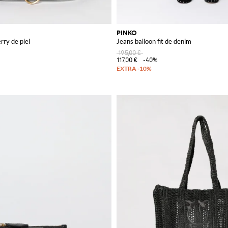
PINKO
rry de piel
Jeans balloon fit de denim
195,00 €
117,00 €
-40%