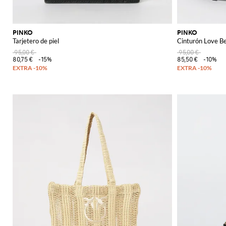
PINKO
PINKO
Tarjetero de piel
Cinturón Love Be
95,00 €
95,00 €
80,75 €
-15%
85,50 €
-10%