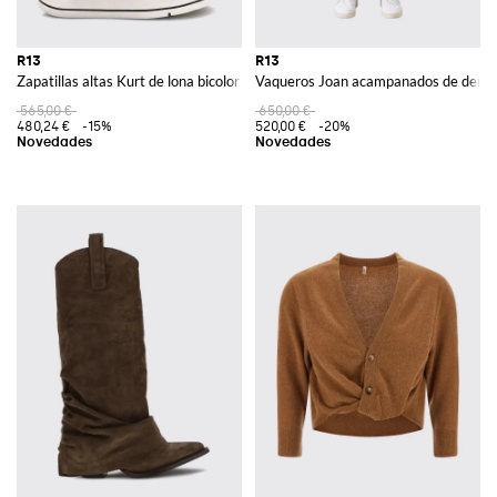
R13
R13
Zapatillas altas Kurt de lona bicolor con suela de plataforma y cremallera tr
Vaqueros Joan acampanados de denim 
565,00 €
650,00 €
480,24 €
-15%
520,00 €
-20%