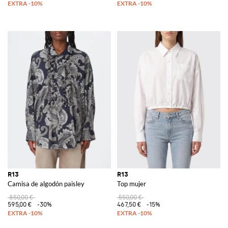
R13
R13
Camisa de algodón paisley
Top mujer
850,00 €
550,00 €
595,00 €
-30%
467,50 €
-15%