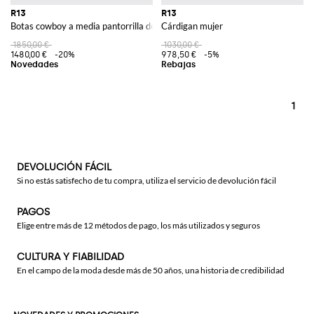
R13
R13
Botas cowboy a media pantorrilla de piel de becerro vuelta
Cárdigan mujer
1850,00 €
1030,00 €
1480,00 €
-20%
978,50 €
-5%
1
DEVOLUCIÓN FÁCIL
Si no estás satisfecho de tu compra, utiliza el servicio de devolución fácil
PAGOS
Elige entre más de 12 métodos de pago, los más utilizados y seguros
CULTURA Y FIABILIDAD
En el campo de la moda desde más de 50 años, una historia de credibilidad