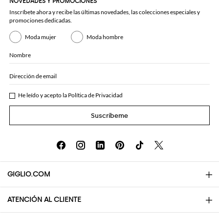
NOVEDADES Y PROMOCIONES
Inscríbete ahora y recibe las últimas novedades, las colecciones especiales y
promociones dedicadas.
Moda mujer
Moda hombre
Nombre
Dirección de email
He leído y acepto la
Política de Privacidad
Suscríbeme
GIGLIO.COM
ATENCIÓN AL CLIENTE
About
Contactos