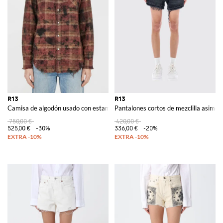
R13
R13
Camisa de algodón usado con estampado de cuadros
Pantalones cortos de mezclilla asimét
750,00 €
420,00 €
525,00 €
-30%
336,00 €
-20%