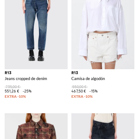
R13
R13
Jeans cropped de denim
Camisa de algodón
735,00 €
550,00 €
551,26 €
-25%
467,50 €
-15%