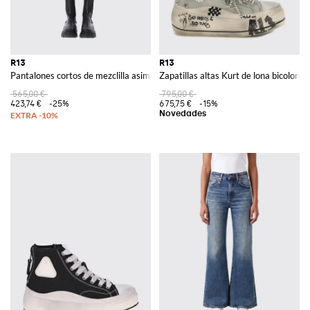
R13
R13
Pantalones cortos de mezclilla asimétricos
Zapatillas altas Kurt de lona bicolor 
565,00 €
795,00 €
423,74 €
-25%
675,75 €
-15%