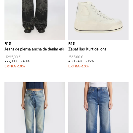
R13
R13
Jeans de pierna ancha de denim efecto usado
Zapatillas Kurt de lona
1295,00 €
565,00 €
777,00 €
-40%
480,24 €
-15%