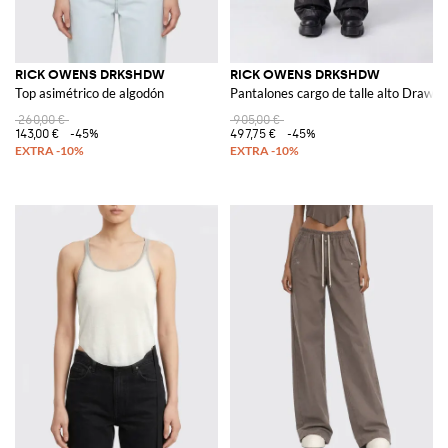
RICK OWENS DRKSHDW
RICK OWENS DRKSHDW
Top asimétrico de algodón
Pantalones cargo de talle alto Drawstr
260,00 €
905,00 €
143,00 €
-45%
497,75 €
-45%