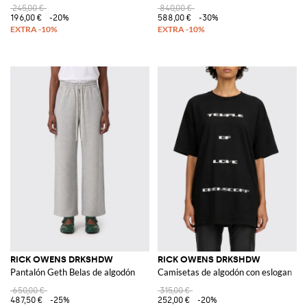
245,00 €
840,00 €
196,00 €
-20%
588,00 €
-30%
RICK OWENS DRKSHDW
RICK OWENS DRKSHDW
Pantalón Geth Belas de algodón
Camisetas de algodón con eslogan
650,00 €
315,00 €
487,50 €
-25%
252,00 €
-20%