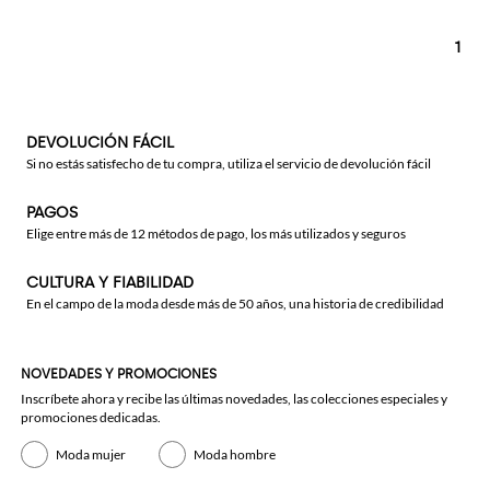
1
DEVOLUCIÓN FÁCIL
Si no estás satisfecho de tu compra, utiliza el servicio de devolución fácil
PAGOS
Elige entre más de 12 métodos de pago, los más utilizados y seguros
CULTURA Y FIABILIDAD
En el campo de la moda desde más de 50 años, una historia de credibilidad
NOVEDADES Y PROMOCIONES
Inscríbete ahora y recibe las últimas novedades, las colecciones especiales y
promociones dedicadas.
Moda mujer
Moda hombre