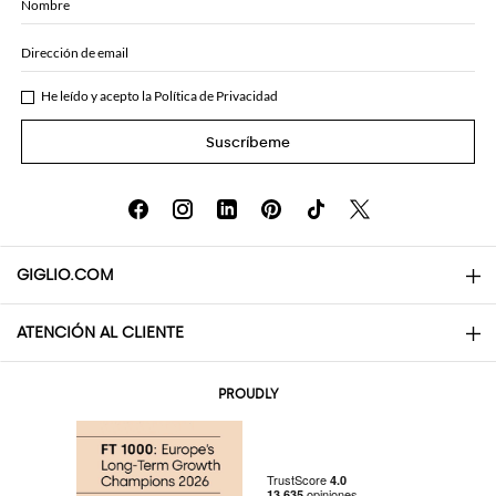
Nombre
Dirección de email
He leído y acepto la
Política de Privacidad
Suscríbeme
GIGLIO.COM
ATENCIÓN AL CLIENTE
About
Contactos
AI Disclaimer
PROUDLY
Preguntas frecuentes
Pedidos
Las boutiques
Pagos
Envio