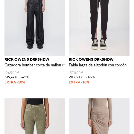
RICK OWENS DRKSHDW
RICK OWENS DRKSHDW
Cazadora bomber corta de nailon con manga corta de
Falda larga de algodón con cordón
945,00 €
370,00 €
519,74 €
-45%
203,50 €
-45%