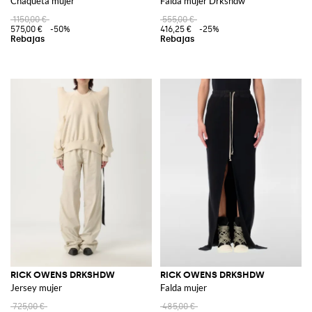
Chaqueta mujer
Falda mujer Drkshdw
1150,00 €
555,00 €
575,00 €
-50%
416,25 €
-25%
RICK OWENS DRKSHDW
RICK OWENS DRKSHDW
Jersey mujer
Falda mujer
725,00 €
485,00 €