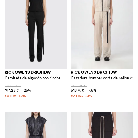
RICK OWENS DRKSHDW
RICK OWENS DRKSHDW
Camiseta de algodón con cincha
Cazadora bomber corta de nailon con
255,00 €
945,00 €
191,26 €
-25%
519,74 €
-45%