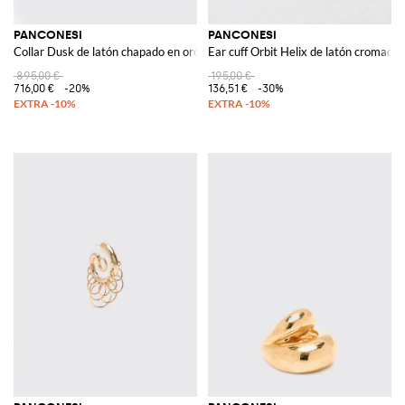
PANCONESI
PANCONESI
Collar Dusk de latón chapado en oro de 18 kt con ágata roja engastada
Ear cuff Orbit Helix de latón cromado 
895,00 €
195,00 €
716,00 €
-20%
136,51 €
-30%