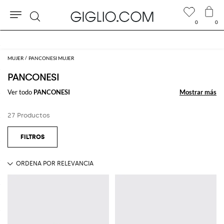
0
0
Buscar
Extra 10 % en el área Outlet
MUJER
PANCONESI MUJER
PANCONESI
Ver todo
PANCONESI
Mostrar más
Mostrar más
27 Productos