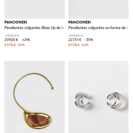
PANCONESI
PANCONESI
Pendientes colgantes Blow Up de latón chapado en oro de 18 quilates
Pendientes colgantes en forma de lág
380,00 €
350,00 €
209,00 €
-45%
227,51 €
-35%