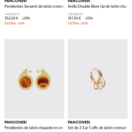
PANCONESI
PANCONESI
Pendientes Serpent de latón cromado
Anillo Double Blow Up de latón chapad
440,00 €
250,00 €
352,00 €
-20%
187,50 €
-25%
PANCONESI
PANCONESI
Pendientes de latón chapado en oro de 18 kt y ágata
Set de 2 Ear Cuffs de latón cromado