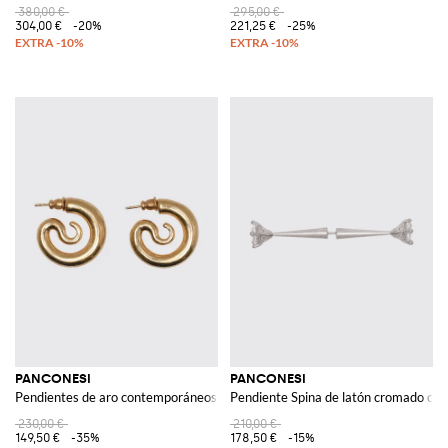
380,00 €
295,00 €
304,00 €
-20%
221,25 €
-25%
PANCONESI
PANCONESI
Pendientes de aro contemporáneos Serpent en metal chapado en oro 18kt
Pendiente Spina de latón cromado con 
230,00 €
210,00 €
149,50 €
-35%
178,50 €
-15%