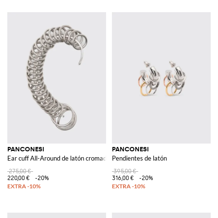
PANCONESI
PANCONESI
Ear cuff All-Around de latón cromado
Pendientes de latón
275,00 €
395,00 €
220,00 €
-20%
316,00 €
-20%